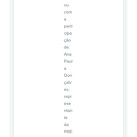
ou
com
a
parti
cipa
ção
de:
Ana
Paul
a
Gon
çalv
es,
repr
ese
ntan
te
da
RBE