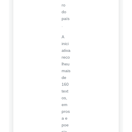
ro
do
país
.
A
inici
ativa
reco
lheu
mais
de
160
text
os,
em
pros
a e
poe
sia,