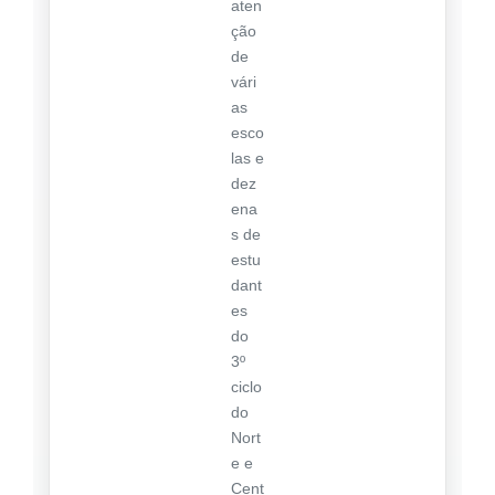
aten
ção
de
vári
as
esco
las e
dez
ena
s de
estu
dant
es
do
3º
ciclo
do
Nort
e e
Cent