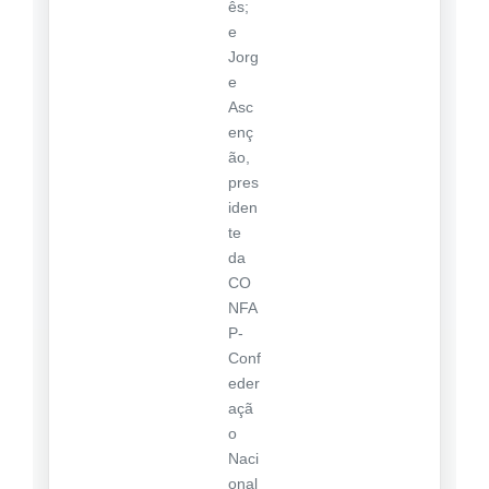
ês;
e
Jorg
e
Asc
enç
ão,
pres
iden
te
da
CO
NFA
P-
Conf
eder
açã
o
Naci
onal