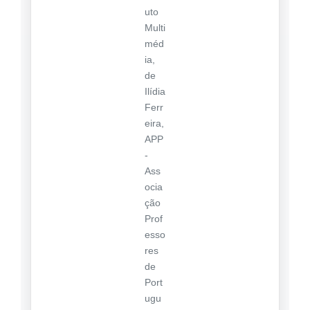
uto
Multi
méd
ia,
de
Ilídia
Ferr
eira,
APP
-
Ass
ocia
ção
Prof
esso
res
de
Port
ugu