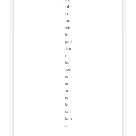
sobr
e o
cont
exto
do
quot
idian
o
dos
jove
ns
em
tem
os
de
pan
dem
ia.