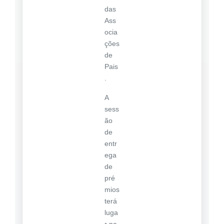
das
Ass
ocia
ções
de
Pais
.
A
sess
ão
de
entr
ega
de
pré
mios
terá
luga
r na