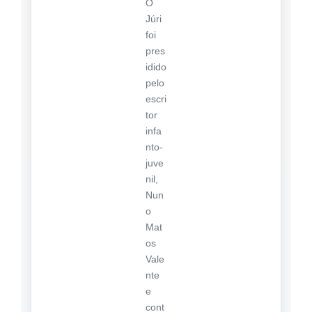
O
Júri
foi
pres
idido
pelo
escri
tor
infa
nto-
juve
nil,
Nun
o
Mat
os
Vale
nte
e
cont