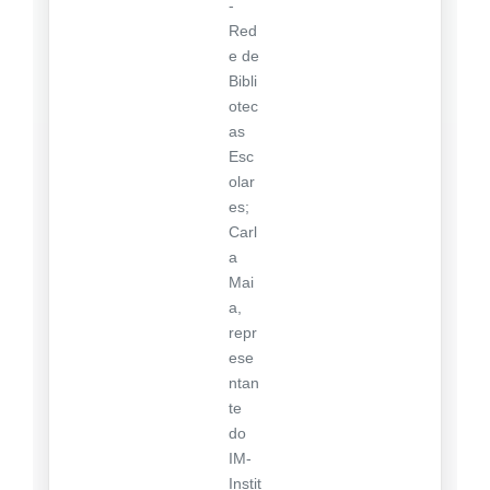
-
Red
e de
Bibli
otec
as
Esc
olar
es;
Carl
a
Mai
a,
repr
ese
ntan
te
do
IM-
Instit