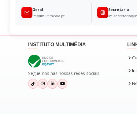
Geral
Secretaria
im@imultimedia.pt
im.secretaria@i
INSTITUTO MULTIMÉDIA
LIN
Cu
In
Segue-nos nas nossas redes sociais
No