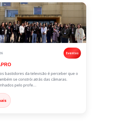
26
Eventos
APRO
nos bastidores da televisão é perceber que o
também se constrói atrás das câmaras.
nhados pelo profe…
mais