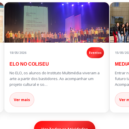
18/05/2026
15/05/20
Eventos
ELO NO COLISEU
MEDI
No ELO, os alunos do Instituto Multimédia viveram a
Entrar 
arte a partir dos bastidores. Ao acompanhar um
futuro 
projeto cultural e so…
Acompa
Ver mais
Ver 