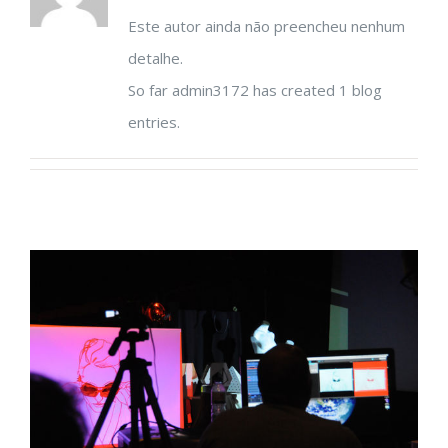
Este autor ainda não preencheu nenhum
detalhe.
So far admin3172 has created 1 blog
entries.