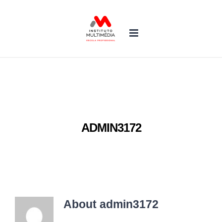
Skip
to
content
ADMIN3172
About
admin3172