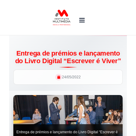
Skip
to
content
Entrega de prémios e lançamento
do Livro Digital “Escrever é Viver”
24/05/2022
Entrega de prémios e lançamento do Livro Digital “Escrever é