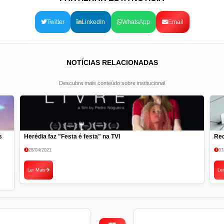
Twitter
LinkedIn
WhatsApp
Email
NOTÍCIAS RELACIONADAS
Descubra mais conteúdo sobre institucional
s
Herédia faz "Festa é festa" na TVI
Red
28/04/2021
07
Ler Mais
Le