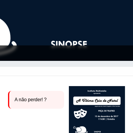
A não perder!
?