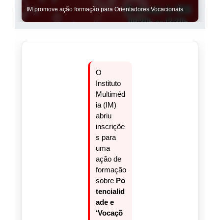
IM promove ação formação para Orientadores Vocacionais
O
Instituto
Multiméd
ia (IM)
abriu
inscriçõe
s para
uma
ação de
formação
sobre
Po
tencialid
ade e
‘Vocaçõ